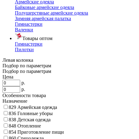
Армейские одеяла
Байковые армейские одеяла
Полушерстяные армейские одеяла
Зимняя армейская палатка
Гимнастерки
Валенки
Товары оптом
Гимнастерки
Пилотки
Левая колонка
Подбор по параметрам
Подбор по параметрам
Цена
р.
р.
Особенности товара
Назначение
829
Армейская одежда
836
Головные уборы
838
Детская одежда
848
Отопление
854
Приготовление пищи
860
Спецодежда