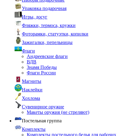
Упаковка подарочная
Игры, досуг
Фляжки, термоса, кружки
Фоторамки, статуэтки, копилки
Зажигалки, пепельницы
Флаги
Андреевские флаги
ВДВ
Знамя Победы
Флаги России
Магниты
Наклейки
Хохлома
Сувенирное оружие
Макеты оружия (не стреляют)
Постельная группа
Комплекты
Комплекты постельного белья для рабочих