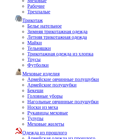
Меховые
Рабочие
Трехпалые
Трикотаж
Белье нательное
Зимняя трикотажная одежда
Летняя трикотажная одежда
Майки
Тельняшки
Трикотажная одежда из хлопка
Трусы
Футболки
Меховые изделия
Армейские овчинные полушубки
Армейские полушубки
Бекеши
Головные уборы
Нагольные овчинные полушубки
Носки из меха
Рукавицы меховые
Тулупы
Меховые жилеты
Одежда из прошлого
Армейская одежда из прошлого