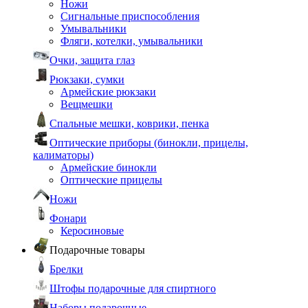
Ножи
Сигнальные приспособления
Умывальники
Фляги, котелки, умывальники
Очки, защита глаз
Рюкзаки, сумки
Армейские рюкзаки
Вещмешки
Спальные мешки, коврики, пенка
Оптические приборы (бинокли, прицелы,
калиматоры)
Армейские бинокли
Оптические прицелы
Ножи
Фонари
Керосиновые
Подарочные товары
Брелки
Штофы подарочные для спиртного
Наборы подарочные