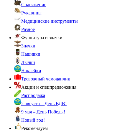
Снаряжение
Рукавицы
Медицинские инструменты
Разное
Фурнитура и значки
Значки
Нашивки
Лычки
Наклейки
Тревожный чемоданчик
Акции и спецпредложения
Распродажа
2 августа – День ВДВ!
9 мая – День Победы!
Новый год!
Рекомендуем