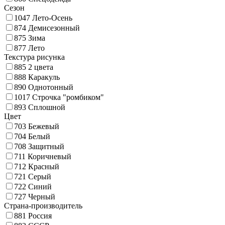
Сезон
1047
Лето-Осень
874
Демисезонный
875
Зима
877
Лето
Текстура рисунка
885
2 цвета
888
Каракуль
890
Однотонный
1017
Строчка "ромбиком"
893
Сплошной
Цвет
703
Бежевый
704
Белый
708
Защитный
711
Коричневый
712
Красный
721
Серый
722
Синий
727
Черный
Страна-производитель
881
Россия