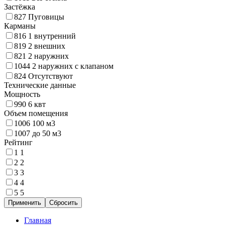
Застёжка
827
Пуговицы
Карманы
816
1 внутренний
819
2 внешних
821
2 наружних
1044
2 наружних с клапаном
824
Отсутствуют
Технические данные
Мощность
990
6 квт
Объем помещения
1006
100 м3
1007
до 50 м3
Рейтинг
1
1
2
2
3
3
4
4
5
5
Главная