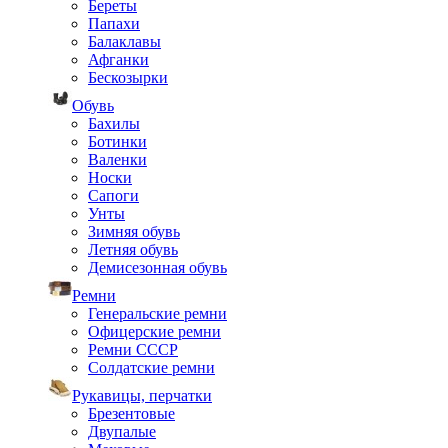
Береты
Папахи
Балаклавы
Афганки
Бескозырки
Обувь
Бахилы
Ботинки
Валенки
Носки
Сапоги
Унты
Зимняя обувь
Летняя обувь
Демисезонная обувь
Ремни
Генеральские ремни
Офицерские ремни
Ремни СССР
Солдатские ремни
Рукавицы, перчатки
Брезентовые
Двупалые