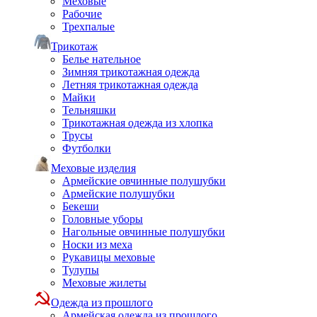
Меховые
Рабочие
Трехпалые
Трикотаж
Белье нательное
Зимняя трикотажная одежда
Летняя трикотажная одежда
Майки
Тельняшки
Трикотажная одежда из хлопка
Трусы
Футболки
Меховые изделия
Армейские овчинные полушубки
Армейские полушубки
Бекеши
Головные уборы
Нагольные овчинные полушубки
Носки из меха
Рукавицы меховые
Тулупы
Меховые жилеты
Одежда из прошлого
Армейская одежда из прошлого