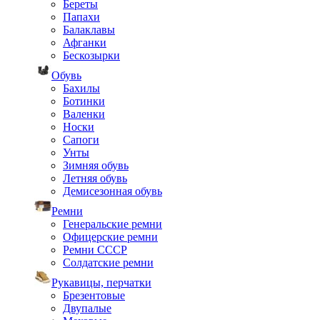
Береты
Папахи
Балаклавы
Афганки
Бескозырки
Обувь
Бахилы
Ботинки
Валенки
Носки
Сапоги
Унты
Зимняя обувь
Летняя обувь
Демисезонная обувь
Ремни
Генеральские ремни
Офицерские ремни
Ремни СССР
Солдатские ремни
Рукавицы, перчатки
Брезентовые
Двупалые