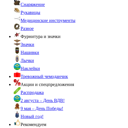
Снаряжение
Рукавицы
Медицинские инструменты
Разное
Фурнитура и значки
Значки
Нашивки
Лычки
Наклейки
Тревожный чемоданчик
Акции и спецпредложения
Распродажа
2 августа – День ВДВ!
9 мая – День Победы!
Новый год!
Рекомендуем