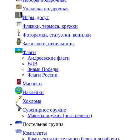
Упаковка подарочная
Игры, досуг
Фляжки, термоса, кружки
Фоторамки, статуэтки, копилки
Зажигалки, пепельницы
Флаги
Андреевские флаги
ВДВ
Знамя Победы
Флаги России
Магниты
Наклейки
Хохлома
Сувенирное оружие
Макеты оружия (не стреляют)
Постельная группа
Комплекты
Комплекты постельного белья для рабочих