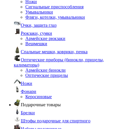
Ножи
Сигнальные приспособления
Умывальники
Фляги, котелки, умывальники
Очки, защита глаз
Рюкзаки, сумки
Армейские рюкзаки
Вещмешки
Спальные мешки, коврики, пенка
Оптические приборы (бинокли, прицелы,
калиматоры)
Армейские бинокли
Оптические прицелы
Ножи
Фонари
Керосиновые
Подарочные товары
Брелки
Штофы подарочные для спиртного
Наборы подарочные