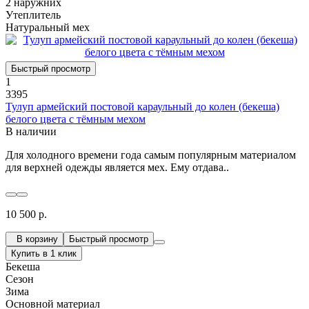
2 наружних
Утеплитель
Натуральный мех
Быстрый просмотр
1
3395
Тулуп армейский постовой караульный до колен (бекеша)
белого цвета с тёмным мехом
В наличии
Для холодного времени года самым популярным материалом
для верхней одежды является мех. Ему отдава..
10 500 р.
В корзину
Быстрый просмотр
Купить в 1 клик
Бекеша
Сезон
Зима
Основной материал