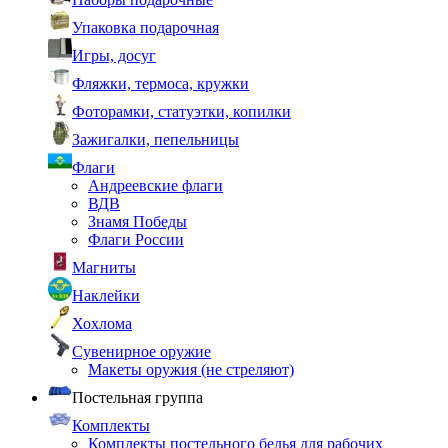
Упаковка подарочная
Игры, досуг
Фляжки, термоса, кружки
Фоторамки, статуэтки, копилки
Зажигалки, пепельницы
Флаги
Андреевские флаги
ВДВ
Знамя Победы
Флаги России
Магниты
Наклейки
Хохлома
Сувенирное оружие
Макеты оружия (не стреляют)
Постельная группа
Комплекты
Комплекты постельного белья для рабочих