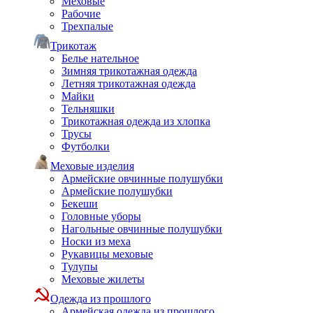
Меховые
Рабочие
Трехпалые
Трикотаж
Белье нательное
Зимняя трикотажная одежда
Летняя трикотажная одежда
Майки
Тельняшки
Трикотажная одежда из хлопка
Трусы
Футболки
Меховые изделия
Армейские овчинные полушубки
Армейские полушубки
Бекеши
Головные уборы
Нагольные овчинные полушубки
Носки из меха
Рукавицы меховые
Тулупы
Меховые жилеты
Одежда из прошлого
Армейская одежда из прошлого