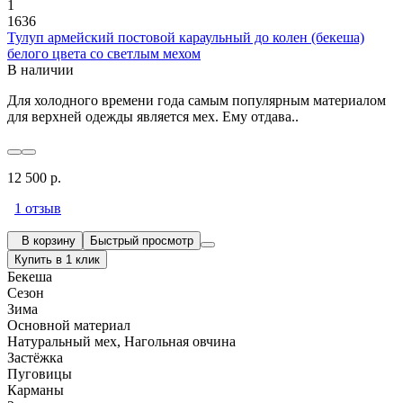
1
1636
Тулуп армейский постовой караульный до колен (бекеша)
белого цвета со светлым мехом
В наличии
Для холодного времени года самым популярным материалом
для верхней одежды является мех. Ему отдава..
12 500 р.
1 отзыв
В корзину
Быстрый просмотр
Купить в 1 клик
Бекеша
Сезон
Зима
Основной материал
Натуральный мех, Нагольная овчина
Застёжка
Пуговицы
Карманы