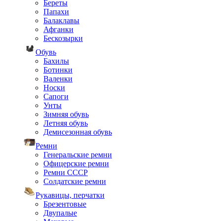
Береты
Папахи
Балаклавы
Афганки
Бескозырки
Обувь
Бахилы
Ботинки
Валенки
Носки
Сапоги
Унты
Зимняя обувь
Летняя обувь
Демисезонная обувь
Ремни
Генеральские ремни
Офицерские ремни
Ремни СССР
Солдатские ремни
Рукавицы, перчатки
Брезентовые
Двупалые