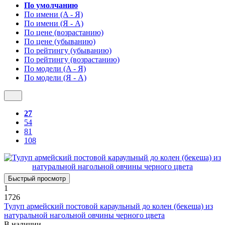
По умолчанию
По имени (A - Я)
По имени (Я - A)
По цене (возрастанию)
По цене (убыванию)
По рейтингу (убыванию)
По рейтингу (возрастанию)
По модели (A - Я)
По модели (Я - A)
27
54
81
108
Быстрый просмотр
1
1726
Тулуп армейский постовой караульный до колен (бекеша) из
натуральной нагольной овчины черного цвета
В наличии