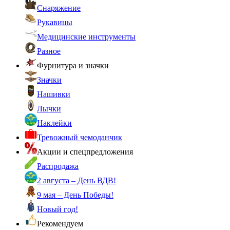
Снаряжение
Рукавицы
Медицинские инструменты
Разное
Фурнитура и значки
Значки
Нашивки
Лычки
Наклейки
Тревожный чемоданчик
Акции и спецпредложения
Распродажа
2 августа – День ВДВ!
9 мая – День Победы!
Новый год!
Рекомендуем