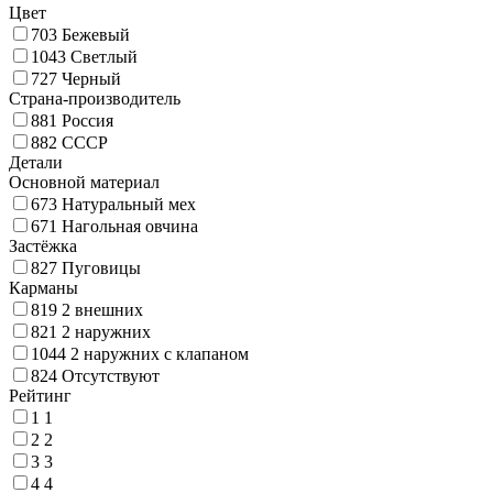
Цвет
703
Бежевый
1043
Светлый
727
Черный
Страна-производитель
881
Россия
882
СССР
Детали
Основной материал
673
Натуральный мех
671
Нагольная овчина
Застёжка
827
Пуговицы
Карманы
819
2 внешних
821
2 наружних
1044
2 наружних с клапаном
824
Отсутствуют
Рейтинг
1
1
2
2
3
3
4
4