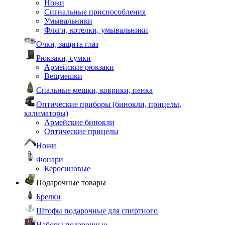
Ножи
Сигнальные приспособления
Умывальники
Фляги, котелки, умывальники
Очки, защита глаз
Рюкзаки, сумки
Армейские рюкзаки
Вещмешки
Спальные мешки, коврики, пенка
Оптические приборы (бинокли, прицелы,
калиматоры)
Армейские бинокли
Оптические прицелы
Ножи
Фонари
Керосиновые
Подарочные товары
Брелки
Штофы подарочные для спиртного
Наборы подарочные